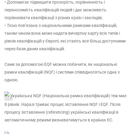
• Допомагає підвищити прозорість, порівнянність і
переносимість кваліфікацій людей і дає можливість
порівнювати кваліфікації з різних країн і закладів;
• Тісно пов’язана з національними рамками кваліфікацій,
таким чином вона може надати вичерпну карту всіх типів і
рівнів кваліфікацій у Європі, які стають все більш доступними
через бази даних кваліфікацій.
Саме за допомогою EQF можна побачити, як національні
рамки кваліфікацій (NQF) і системи співвідносяться одна з
одною.
Українська NQF (Національна рамка кваліфікацій) теж має
8 рівнів. Наразі триває процес зіставлення NQF і EQF. Після
процесу зіставлення (referencing) українські кваліфікації в
автоматичному режимі визнаватимуться в країнах ЄС.