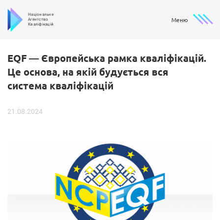
Національне
Меню
Агентство
Кваліфікацій
EQF
—
Європейська
рамка
кваліфікацій.
Це
основа,
на
якій
будується
вся
система
кваліфікацій
21.08.2024