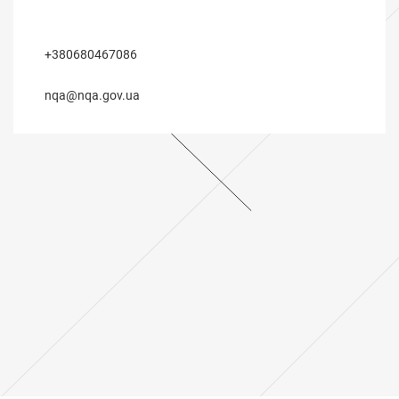
⠀
⠀
+380680467086
⠀
nqa@nqa.gov.ua