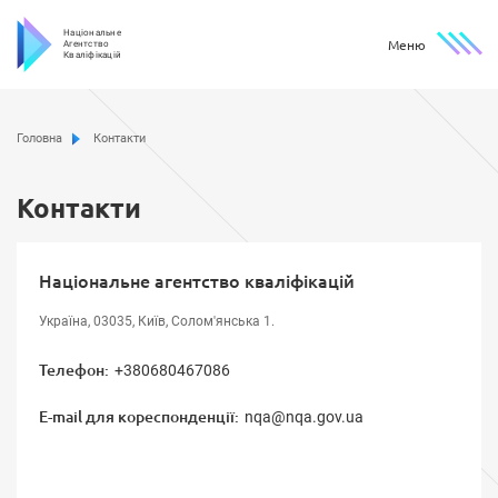
Національне
Меню
Агентство
Кваліфікацій
Головна
Контакти
Контакти
Національне агентство кваліфікацій
Україна, 03035, Київ, Солом'янська 1.ㅤ
Телефон:
+380680467086
E-mail для кореспонденції:
nqa@nqa.gov.ua
⠀