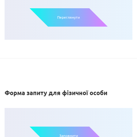
Переглянути
Форма
запиту
для
фізичної
особи
Заповнити