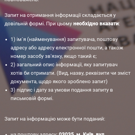
Запит на отримання інформації складається у
довільній формі. При цьому
необхідно вказати
:
1) ім`я (найменування) запитувача, поштову
адресу або адресу електронної пошти, а також
номер засобу зв'язку, якщо такий є;
2) загальний опис інформації, яку запитувач
хотів би отримати. (Вид, назву, реквізити чи зміст
документа, щодо якого зроблено запит)
3) підпис і дату за умови подання запиту в
письмовій формі.
Запит на інформацію може бути поданий:
на поштову адресу:
03035, м. Київ, вул.